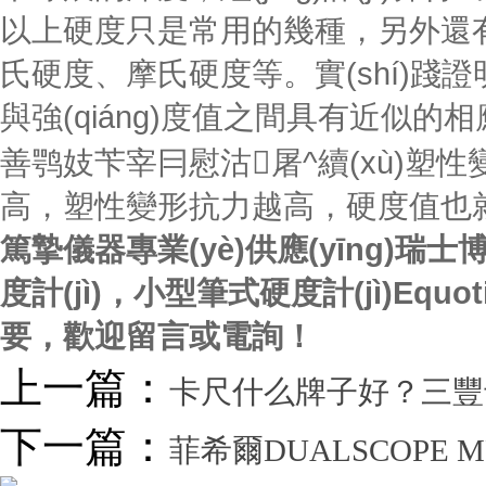
以上硬度只是常用的幾種，另外還
氏硬度、摩氏硬度等。實(shí)踐證明
與強(qiáng)度值之間具有近似的相應(yī
善鹗妓苄宰冃慰沽屠^續(xù)塑性
高，塑性變形抗力越高，硬度值也就
篤摯儀器專業(yè)供應(yīng)瑞士博勢
度計(jì)，小型筆式硬度計(jì)Equot
要，歡迎留言或電詢！
上一篇：
卡尺什么牌子好？三
下一篇：
菲希爾DUALSCOPE M