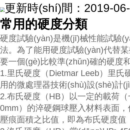
更新時(shí)間：2019-
常用的硬度分類
硬度試驗(yàn)是機(jī)械性能試驗(y
法。為了能用硬度試驗(yàn)代替某
要一個(gè)比較準(zhǔn)確的硬度和強
1.里氏硬度（Dietmar Leeb）里
用的微處理器技術(shù)設(shè)計(j
2.布氏硬度（HB）以一定的載荷（一
0mm）的淬硬鋼球壓入材料表面，保持
壓痕面積之比值，即為布氏硬度值（HB