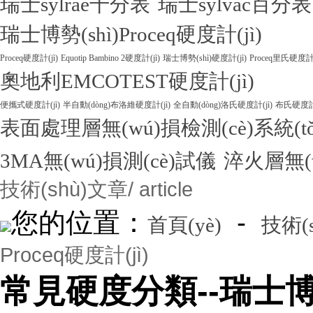
瑞士sylrae千分表
瑞士sylvac百分表
瑞士博勢(shì)Proceq硬度計(jì)
Proceq硬度計(jì)
Equotip Bambino 2硬度計(jì)
瑞士博勢(shì)硬度計(jì)
Proceq里氏硬度計(
奧地利EMCOTEST硬度計(jì)
便攜式硬度計(jì)
半自動(dòng)布洛維硬度計(jì)
全自動(dòng)洛氏硬度計(jì)
布氏硬度計(
表面處理層無(wú)損檢測(cè)系統(tǒ
3MA無(wú)損測(cè)試儀
淬火層無(w
技術(shù)文章
/ article
您的位置：
-
首頁(yè)
技術(
Proceq硬度計(jì)
常見硬度分類--瑞士博勢(s