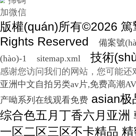
加微信
版權(quán)所有©2026
Rights Reserved
備案號(hà
技術(sh
(hào)-1
sitemap.xml
感谢您访问我们的网站，您可能还
亚洲中文自拍另类av片,免费高潮A
asian极品呦女xx 黑人尻亚洲女人 激情综合色五月丁香六月亚洲 韩国激情电影华丽的外出 国产一区二区三区不卡精品 精密机械一区二区三区天堂 小泽玛利亚在线播放电影 www在线一区 国产v综合v亚洲欧美久久 性无码专区一色吊丝中文字幕 朝鲜美女黑毛bbw 大香蕉伊人手机在线观看 色国产在线视频一区二区 亚洲无人区天空码头IV 天天躁夜夜躁狠狠躁99 15min摘花出血视频 免费男女黑网站 国产综合精品久久99之一 蜜桃臀无码内射一区二区三区 国产色情18一20岁片a片 正在播放骚 湿 无码福利一区二区不卡片 人人妻人人澡人人爽精品日 日本1区2区3区4区国色 口国产成人高清在线播放 精品一区二区三区在线观看 影音先锋aⅤ无码资源网 男生使劲操女生喷水视频 久久91久久久久久久久 欧美乱妇高清无乱码免费 人与兽黄色视频 免费男人日女人 高潮来了 用力黄片入口 久久精品国产亚洲成人av 中国鸡巴插屄屄 国产精品视频一区啪啪啪 国产精品成人无码视频 亚洲一区二区三区电影在线 亚洲成人无码77777 日韩一中文字幕在线视频 大鸡吧逼逼碰撞 美女被干777 全彩无码里番本子库 国产成人无码a区视频在线观看 玩弄放荡人妻一区二区三 黑丝美女自慰被大鸡巴操 日韩精品一区 久久亚洲av不卡一区二区 操你骚逼www 理论片午午伦夜理片久久 中文字幕无码亚洲a人片 美女操大黑鸡巴 老色鬼久久亚洲av按摩 欧美美女人体艺术 逼逼逼逼啊啊嗯嗯啊视频 69成人免费视频无码专区 免费又爽又大又高潮视频 欧美日韩一二三区在线视频 亚洲精品中文字幕第十页 青青操在线观看国产视频 色婷婷亚洲十月十月色天 啊啊啊湿了视频在线观看 三十路四十路五十路熟女 国产一区二区在线观看天堂 女人张开腿让男人桶视频 bibi av 日本69视频在线免费观看 无码人妻一区二区三区一 在线观看激情av一区二区 日日天天日天天谢天天日 国产迷晕三个美女的网站 一本到在线观看免费收看 国产亚洲无遮挡美女视频 日本网站在线观看一区二区 肏 少 妇 屄 在 线 丝袜制服shemale 美女裸体爆乳张开腿喷水 免费看成人午夜福利专区 gv在线无码男男gay 国产重口老太和变态小伙 随时都能干的校园运动会 VIP可见久久伊人婷婷 国产一级毛片一区二区视频 国产精品久久99简爱亚洲 吧吧吧影院伦理片在线观看 国产精品一二三四区视频 日韩区一区二在线观看视频 黄色片《男人操女人逼》 大香蕉久久日韩91蜜桃 30年驾龄老司机告诉你 91亚洲国产成人精品看片 把屌插进女人的逼里视频 大香蕉porn在线视频 成人性生交大片免费看96 最新亚洲人成无码网www电影 男生机桶女生小穴的视频 久久综合给合久久狠狠狠 国产呦系列一区二区三区 国产特级看欧美日韩中文 欧美大肉棒抽插骚逼视频 国产又色又爽无遮挡免费 男人天堂久久久一区二区 日本人与黑人牲交交免费 亚洲大片免费资源网站片 国产精品原创巨av 性感美女被操逼 美女污骚逼喷水白虎白浆 久久久久亚洲日本欧美视频 天天摸夜夜摸夜夜狠狠添 五险交满15能领多少钱 国产一卡二卡三卡四卡兔 国产综合23p 中国东北老熟妇做爰网视频 一级国产片在线观看免费 欧美黑人欧美精品刺激 激情综合色综合啪啪开心 群交视频大鸡巴 国产三级精品三级男人的天堂 么公在果树林征服了小雪 解开奶罩吸奶头高潮AV 丰满多毛的少妇 国产精品亚洲一区二区久久 黑人和中国熟女啪啪视频 香蕉视频成人网在线观看 荷兰小妓女高潮βbbw 日韩一区二区经典在线视频 学长让我夹震蛋自慰给他看 WWW亚洲精品久久久乳 免费看点www逼里逼里 手机亚洲第一页 夫妻性生活黄色一级大片 久久综合九色 免费看欧美日韩特级黄片 美女高潮久久免费观看国产 又粗又大又硬毛片免费看 欧美日韩成人大片p内射 草莓视频成视频在线观看 无码专区 人妻系列 在线 日本不卡一区二区三区四区 三级片在线观看国产三级 办公室国产a国产片免费 久久无码!视频 国产成年无码aⅤ片在线 大鸡巴插美女小穴动态图 国产亚洲aaa在线观看 一级二级三一片内射视频 在线观看欧美视频一区二区 被玩环了外高冷老师动漫 动漫男女操鸡巴射精网站 啊啊啊啊大鸡巴操我视频 婷婷综合久久中文字幕蜜桃三电影 色婷五月综激情亚洲综合 久久精品国产自清天天线 日本免费播放一区二区视频 丰满多毛的少妇 舔骚妇淫穴网站 最好看免费观看高清大全 99国产欧美另类久久片 人体艺术在线观看 成在人线视频男人的天堂 国产成人视a片品免费 东京热无码av一区二区 一道本中文字幕在线观看 嗯～好爽射进去强奸啊～ 真人作爱试看120分钟 在线观看国产三级片视频 国产极品高颜值美女到高潮 国产精品高清国产三级av 久久久无码专区中文字幕 推特网红91露出樱桃味 日本不卡码一区二区三区 小骚逼啪啪视频 男男无专砖码高清在线观看 亚洲精品国产精品国产自产 日韩人妻无码一区二区三区综合部 久久久久久久影视一级片 久久久这里有精品999 日本阿v片一区二区三区 俄罗斯小伙狂操黑妹小穴 精品国产第国产综合精品 欧美少妇xxx 国产成人三级片在线播放 国产一二三区好的精华液 裸体美女被艹,内射情趣 18禁成人免费无码网站 国产综合精品99久久久久 中文国产成人精品久久 久久精品久久久国产区蓝牛 1314520美女鸡巴 熟女人又色又紧又爽又黄 国产精品人妻久久久久久 亚洲色无码影院 女人被操的黄色视频网站 精品国产乱码一区二区三区 在线视频最新综合激情网 色综合中文字幕综合电影 操女人嫩逼大片 一 级 黄 色 片免费网站 国模叶桐尿喷337p人体 久久久久
产呦系列在线观看免费