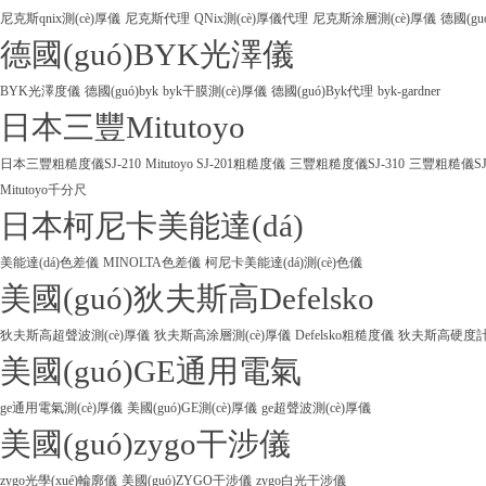
尼克斯qnix測(cè)厚儀
尼克斯代理
QNix測(cè)厚儀代理
尼克斯涂層測(cè)厚儀
德國(gu
德國(guó)BYK光澤儀
BYK光澤度儀
德國(guó)byk
byk干膜測(cè)厚儀
德國(guó)Byk代理
byk-gardner
日本三豐Mitutoyo
日本三豐粗糙度儀SJ-210
Mitutoyo SJ-201粗糙度儀
三豐粗糙度儀SJ-310
三豐粗糙儀SJ
Mitutoyo千分尺
日本柯尼卡美能達(dá)
美能達(dá)色差儀
MINOLTA色差儀
柯尼卡美能達(dá)測(cè)色儀
美國(guó)狄夫斯高Defelsko
狄夫斯高超聲波測(cè)厚儀
狄夫斯高涂層測(cè)厚儀
Defelsko粗糙度儀
狄夫斯高硬度計(j
美國(guó)GE通用電氣
ge通用電氣測(cè)厚儀
美國(guó)GE測(cè)厚儀
ge超聲波測(cè)厚儀
美國(guó)zygo干涉儀
zygo光學(xué)輪廓儀
美國(guó)ZYGO干涉儀
zygo白光干涉儀