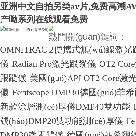
亚洲中文自拍另类av片,免费高潮A
产呦系列在线观看免费
熱門關(guān)鍵詞：
OMNITRAC 2便攜式無(wú)線激
儀
Radian Pro激光跟蹤儀
OT2 Co
跟蹤儀
美國(guó)API OT2 Core
儀
Feritscope DMP30德國(guó)
新款涂層測(cè)厚儀DMP40雙功能
號(hào)DMP20雙功能測(cè)厚儀
F
DMP30鐵素體儀
德國(guó)菲希爾鍍