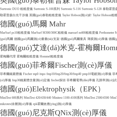
英國(guó)泰勒霍普森 Taylor Hobso
Surtronic DUO 粗糙度儀
Surtronic S-100系列
Surtronic S-116
Surtronic S-128
泰勒霍普森Ta
勒霍普森白光干涉儀
英國(guó)泰勒粗糙度儀
Taylor Hobson測(cè)針
Taylor Hobson
德國(guó)馬爾 Mahr
MarSurf ps10粗糙度儀
MarSurf M300/300C粗糙儀
marsurf m400粗糙度儀
Perthometer
(guó)馬爾
德國(guó)馬爾測(cè)量臺(tái)/支架
德國(guó)馬爾量具
薄膜測(cè)厚儀
德國(g
德國(guó)艾達(dá)米克-霍梅爾Hom
霍梅爾代理
霍梅爾粗糙度儀
Hommel粗糙度儀
德國(guó)菲希爾Fischer測(cè)厚儀
菲希爾鐵素體儀
Fischer mp0 /mpo
fmp10/fmp20/fmp30/fmp40
pmp10電鍍測(cè)厚儀
菲
(cè)厚儀
fmp30鐵素體含量測(cè)定儀
fischer探頭
菲希爾電導(dǎo)率儀
孔隙率測(cè)
德國(guó)Elektrophysik（EPK）
MiniTest 600系列
MiniTest 420/430/440
Minitest 1100-4100系列
MiniTest 2500/4500
Mini
mikrotest涂層測(cè)厚儀
epk霍爾效應(yīng)測(cè)厚儀
德國(guó)尼克斯QNix測(cè)厚儀